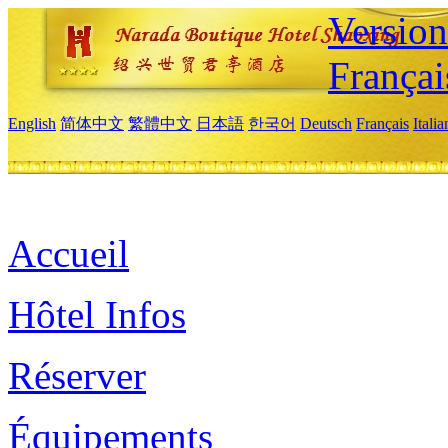
Versio
Françai
English
简体中文
繁體中文
日本語
한국어
Deutsch
Français
Itali
Accueil
Hôtel Infos
Réserver
Équipements