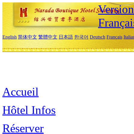
Versio
Françai
English
简体中文
繁體中文
日本語
한국어
Deutsch
Français
Itali
Accueil
Hôtel Infos
Réserver