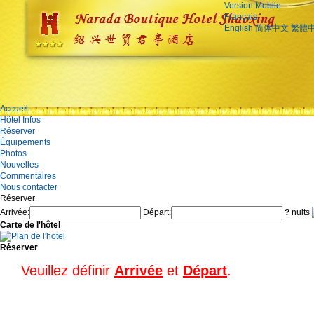
Version Mobile
Français
English
简体中文
繁體
Accueil
Hôtel Infos
Réserver
Équipements
Photos
Nouvelles
Commentaires
Nous contacter
Réserver
Arrivée:
Départ:
?
nuits
Carte de l'hôtel
Réserver
Veuillez définir
Arrivée
et
Départ
.