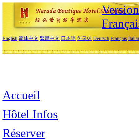
Versio
Françai
English
简体中文
繁體中文
日本語
한국어
Deutsch
Français
Itali
Accueil
Hôtel Infos
Réserver